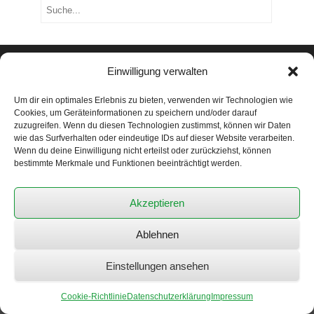
Suchen
Kontakt
Einwilligung verwalten
Barbara Käser
Um dir ein optimales Erlebnis zu bieten, verwenden wir Technologien wie
Scheuerackerweg 2a
Cookies, um Geräteinformationen zu speichern und/oder darauf
3270 Aarberg
zuzugreifen. Wenn du diesen Technologien zustimmst, können wir Daten
079 614 03 49
wie das Surfverhalten oder eindeutige IDs auf dieser Website verarbeiten.
barbara.kaeser@ewanet.ch
Wenn du deine Einwilligung nicht erteilst oder zurückziehst, können
bestimmte Merkmale und Funktionen beeinträchtigt werden.
Impressum
Datenschutzerklärung
Akzeptieren
Cookie-Richtlinie (EU)
Ablehnen
Einstellungen ansehen
Cookie-Richtlinie
Datenschutzerklärung
Impressum