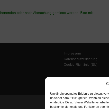
Wochenenden oder nach Abmachung gemietet werden. Bitte mit
Impressum
Datenschutzerklärung
Cookie-Richtlinie (EU)
C
Um dir ein optimales Erlebnis zu bieten, v
und/oder darauf zuzugreifen. Wenn du diese
eindeutige IDs auf dieser Website verarbeit
bestimmte Merkmale und Funktionen beeintr