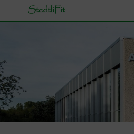
StedtliFit