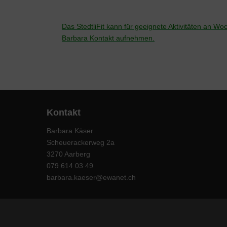
Das StedtliFit kann für geeignete Aktivitäten an 
Barbara Kontakt aufnehmen.
Kontakt
Barbara Käser
Scheuerackerweg 2a
3270 Aarberg
079 614 03 49
barbara.kaeser@ewanet.ch